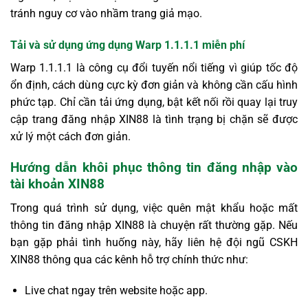
tránh nguy cơ vào nhầm trang giả mạo.
Tải và sử dụng ứng dụng Warp 1.1.1.1 miễn phí
Warp 1.1.1.1 là công cụ đổi tuyến nổi tiếng vì giúp tốc độ
ổn định, cách dùng cực kỳ đơn giản và không cần cấu hình
phức tạp. Chỉ cần tải ứng dụng, bật kết nối rồi quay lại truy
cập trang đăng nhập XIN88 là tình trạng bị chặn sẽ được
xử lý một cách đơn giản.
Hướng dẫn khôi phục thông tin đăng nhập vào
tài khoản XIN88
Trong quá trình sử dụng, việc quên mật khẩu hoặc mất
thông tin đăng nhập XIN88 là chuyện rất thường gặp. Nếu
bạn gặp phải tình huống này, hãy liên hệ đội ngũ CSKH
XIN88 thông qua các kênh hỗ trợ chính thức như:
Live chat ngay trên website hoặc app.