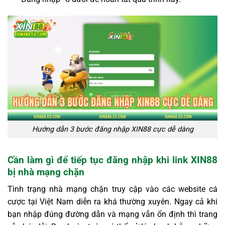
Hướng dẫn 3 bước đăng nhập XIN88 cực dễ dàng
Cần làm gì để tiếp tục đăng nhập khi link XIN88
bị nhà mạng chặn
Tình trạng nhà mạng chặn truy cập vào các website cá
cược tại Việt Nam diễn ra khá thường xuyên. Ngay cả khi
bạn nhập đúng đường dẫn và mạng vẫn ổn định thì trang