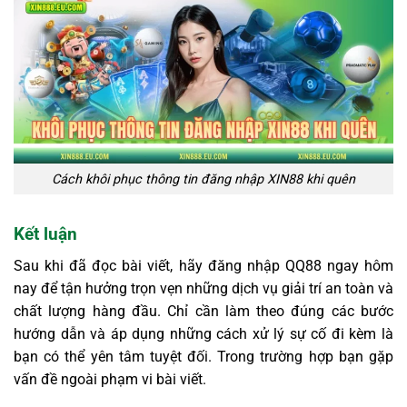
Cách khôi phục thông tin đăng nhập XIN88 khi quên
Kết luận
Sau khi đã đọc bài viết, hãy đăng nhập QQ88 ngay hôm
nay để tận hưởng trọn vẹn những dịch vụ giải trí an toàn và
chất lượng hàng đầu. Chỉ cần làm theo đúng các bước
hướng dẫn và áp dụng những cách xử lý sự cố đi kèm là
bạn có thể yên tâm tuyệt đối. Trong trường hợp bạn gặp
vấn đề ngoài phạm vi bài viết.