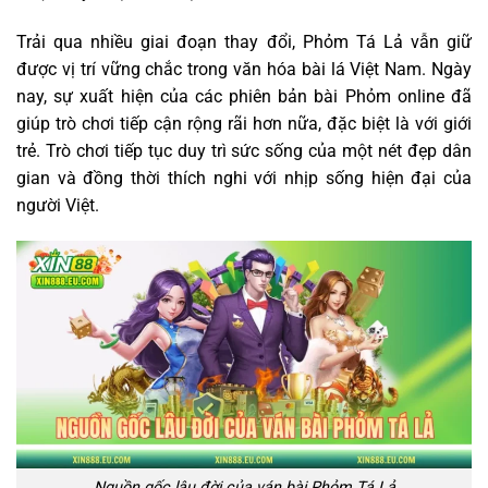
Trải qua nhiều giai đoạn thay đổi, Phỏm Tá Lả vẫn giữ
được vị trí vững chắc trong văn hóa bài lá Việt Nam. Ngày
nay, sự xuất hiện của các phiên bản bài Phỏm online đã
giúp trò chơi tiếp cận rộng rãi hơn nữa, đặc biệt là với giới
trẻ. Trò chơi tiếp tục duy trì sức sống của một nét đẹp dân
gian và đồng thời thích nghi với nhịp sống hiện đại của
người Việt.
Nguồn gốc lâu đời của ván bài Phỏm Tá Lả