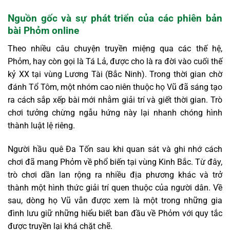
Nguồn gốc và sự phát triển của các phiên bản
bài Phỏm online
Theo nhiều câu chuyện truyền miệng qua các thế hệ,
Phỏm, hay còn gọi là Tá Lả, được cho là ra đời vào cuối thế
kỷ XX tại vùng Lương Tài (Bắc Ninh). Trong thời gian chờ
đánh Tổ Tôm, một nhóm cao niên thuộc họ Vũ đã sáng tạo
ra cách sắp xếp bài mới nhằm giải trí và giết thời gian. Trò
chơi tưởng chừng ngẫu hứng này lại nhanh chóng hình
thành luật lệ riêng.
Người hầu quê Đa Tốn sau khi quan sát và ghi nhớ cách
chơi đã mang Phỏm về phổ biến tại vùng Kinh Bắc. Từ đây,
trò chơi dần lan rộng ra nhiều địa phương khác và trở
thành một hình thức giải trí quen thuộc của người dân. Về
sau, dòng họ Vũ vẫn được xem là một trong những gia
đình lưu giữ những hiểu biết ban đầu về Phỏm với quy tắc
được truyền lại khá chặt chẽ.