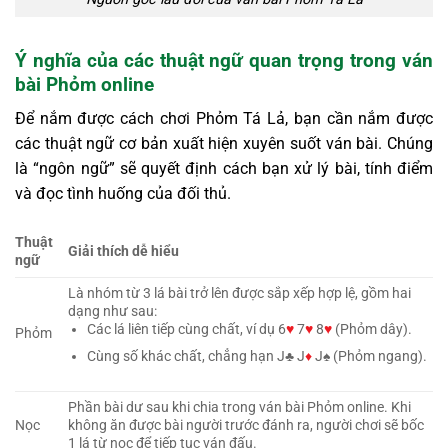
Ý nghĩa của các thuật ngữ quan trọng trong ván
bài Phỏm online
Để nắm được cách chơi Phỏm Tá Lả, bạn cần nắm được
các thuật ngữ cơ bản xuất hiện xuyên suốt ván bài. Chúng
là “ngôn ngữ” sẽ quyết định cách bạn xử lý bài, tính điểm
và đọc tình huống của đối thủ.
Thuật
Giải thích dễ hiểu
ngữ
Là nhóm từ 3 lá bài trở lên được sắp xếp hợp lệ, gồm hai
dạng như sau:
Các lá liên tiếp cùng chất, ví dụ 6
♥
7
♥
8
♥
(Phỏm dây).
Phỏm
Cùng số khác chất, chẳng hạn J♣
J
♦
J♠ (Phỏm ngang).
Phần bài dư sau khi chia trong ván bài Phỏm online. Khi
Nọc
không ăn được bài người trước đánh ra, người chơi sẽ bốc
1 lá từ nọc để tiếp tục ván đấu.