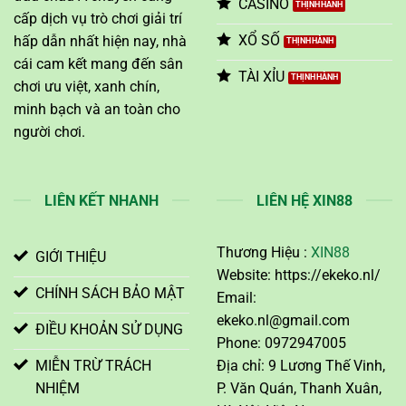
CASINO
cấp dịch vụ trò chơi giải trí
XỔ SỐ
hấp dẫn nhất hiện nay, nhà
cái cam kết mang đến sân
TÀI XỈU
chơi ưu việt, xanh chín,
minh bạch và an toàn cho
người chơi.
LIÊN KẾT NHANH
LIÊN HỆ XIN88
Thương Hiệu :
XIN88
GIỚI THIỆU
Website: https://ekeko.nl/
CHÍNH SÁCH BẢO MẬT
Email:
ekeko.nl@gmail.com
ĐIỀU KHOẢN SỬ DỤNG
Phone: 0972947005
MIỄN TRỪ TRÁCH
Địa chỉ: 9 Lương Thế Vinh,
NHIỆM
P. Văn Quán, Thanh Xuân,