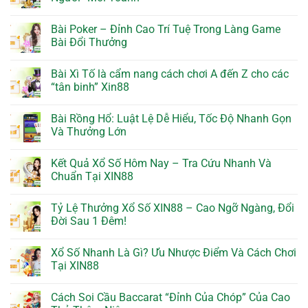
Bài Poker – Đỉnh Cao Trí Tuệ Trong Làng Game
Bài Đổi Thưởng
Bài Xì Tố là cẩm nang cách chơi A đến Z cho các
“tân binh” Xin88
Bài Rồng Hổ: Luật Lệ Dễ Hiểu, Tốc Độ Nhanh Gọn
Và Thưởng Lớn
Kết Quả Xổ Số Hôm Nay – Tra Cứu Nhanh Và
Chuẩn Tại XIN88
Tỷ Lệ Thưởng Xổ Số XIN88 – Cao Ngỡ Ngàng, Đổi
Đời Sau 1 Đêm!
Xổ Số Nhanh Là Gì? Ưu Nhược Điểm Và Cách Chơi
Tại XIN88
Cách Soi Cầu Baccarat “Đỉnh Của Chóp” Của Cao