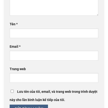
Tên
*
Email
*
Trang web
Lưu tên của tôi, email, và trang web trong trình duyệt
này cho lần bình luận kế tiếp của tôi.