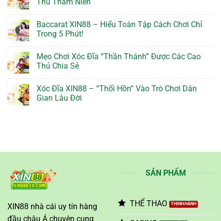
Thủ Thâm Niên
Baccarat XIN88 – Hiểu Toàn Tập Cách Chơi Chỉ
Trong 5 Phút!
Mẹo Chơi Xóc Đĩa “Thần Thánh” Được Các Cao
Thủ Chia Sẻ
Xóc Đĩa XIN88 – “Thổi Hồn” Vào Trò Chơi Dân
Gian Lâu Đời
SẢN PHẨM
THỂ THAO
XIN88 nhà cái uy tín hàng
đầu châu Á chuyên cung