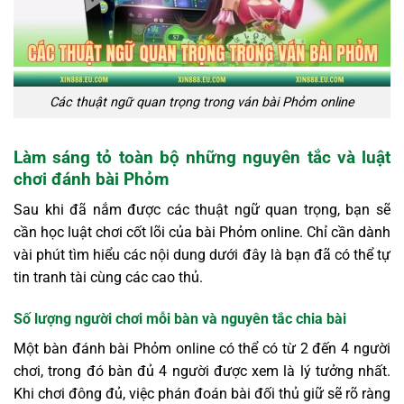
Các thuật ngữ quan trọng trong ván bài Phỏm online
Làm sáng tỏ toàn bộ những nguyên tắc và luật
chơi đánh bài Phỏm
Sau khi đã nắm được các thuật ngữ quan trọng, bạn sẽ
cần học luật chơi cốt lõi của bài Phỏm online. Chỉ cần dành
vài phút tìm hiểu các nội dung dưới đây là bạn đã có thể tự
tin tranh tài cùng các cao thủ.
Số lượng người chơi mỗi bàn và nguyên tắc chia bài
Một bàn đánh bài Phỏm online có thể có từ 2 đến 4 người
chơi, trong đó bàn đủ 4 người được xem là lý tưởng nhất.
Khi chơi đông đủ, việc phán đoán bài đối thủ giữ sẽ rõ ràng