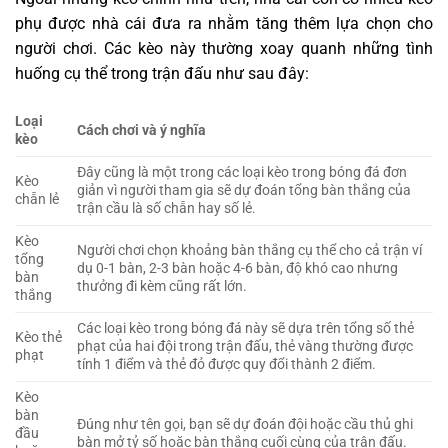
phụ được nhà cái đưa ra nhằm tăng thêm lựa chọn cho
người chơi. Các kèo này thường xoay quanh những tình
huống cụ thể trong trận đấu như sau đây:
Loại
Cách chơi và ý nghĩa
kèo
Đây cũng là một trong các loại kèo trong bóng đá đơn
Kèo
giản vì người tham gia sẽ dự đoán tổng bàn thắng của
chẵn lẻ
trận cầu là số chẵn hay số lẻ.
Kèo
Người chơi chọn khoảng bàn thắng cụ thể cho cả trận ví
tổng
dụ 0-1 bàn, 2-3 bàn hoặc 4-6 bàn, độ khó cao nhưng
bàn
thưởng đi kèm cũng rất lớn.
thắng
Các loại kèo trong bóng đá này sẽ dựa trên tổng số thẻ
Kèo thẻ
phạt của hai đội trong trận đấu, thẻ vàng thường được
phạt
tính 1 điểm và thẻ đỏ được quy đổi thành 2 điểm.
Kèo
bàn
Đúng như tên gọi, bạn sẽ dự đoán đội hoặc cầu thủ ghi
đầu
bàn mở tỷ số hoặc bàn thắng cuối cùng của trận đấu.