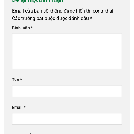
Email của bạn sẽ không được hiển thị công khai.
Các trường bắt buộc được đánh dấu
*
Bình luận
*
Tên
*
Email
*