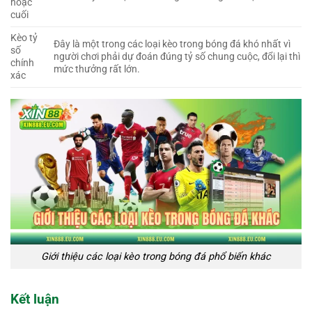
hoặc
cuối
Kèo tỷ
Đây là một trong các loại kèo trong bóng đá khó nhất vì
số
người chơi phải dự đoán đúng tỷ số chung cuộc, đổi lại thì
chính
mức thưởng rất lớn.
xác
Giới thiệu các loại kèo trong bóng đá phổ biến khác
Kết luận