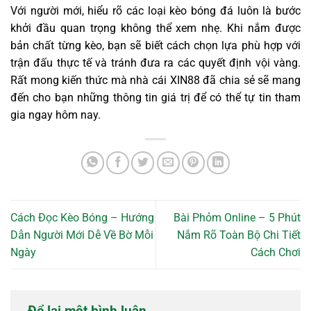
Với người mới, hiểu rõ các loại kèo bóng đá luôn là bước
khởi đầu quan trọng không thể xem nhẹ. Khi nắm được
bản chất từng kèo, bạn sẽ biết cách chọn lựa phù hợp với
trận đấu thực tế và tránh đưa ra các quyết định vội vàng.
Rất mong kiến thức mà nhà cái XIN88 đã chia sẻ sẽ mang
đến cho bạn những thông tin giá trị để có thể tự tin tham
gia ngay hôm nay.
Cách Đọc Kèo Bóng – Hướng
Bài Phỏm Online – 5 Phút
Dẫn Người Mới Dễ Về Bờ Mỗi
Nắm Rõ Toàn Bộ Chi Tiết
Ngày
Cách Chơi
Để lại một bình luận