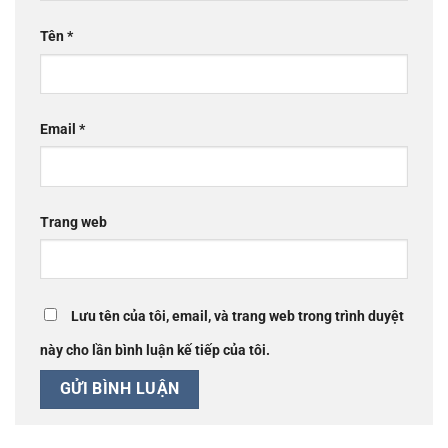
Tên
*
Email
*
Trang web
Lưu tên của tôi, email, và trang web trong trình duyệt
này cho lần bình luận kế tiếp của tôi.