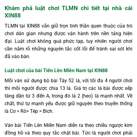
Khám phá luật chơi TLMN chi tiết tại nhà cái
XIN88
TLMN tại XIN88 vẫn giữ trọn tinh thần quen thuộc của trò
chơi dân gian nhưng được vận hành trên nền tảng hiện
đại. Luật chơi không quá phức tạp, tuy nhiên người chơi
cần nắm rõ những nguyên tắc cốt lõi để tránh sai sót khi
đã vào bàn.
Luật chơi của bài Tiến Lên Miền Nam tại XIN88
Mỗi ván sử dụng bộ bài Tây 52 lá, với tối đa 4 người chơi
thì mỗi người được chia 13 lá. Giá trị các lá bài được xếp
tăng dần từ 3 đến A, trong đó lá 2 (heo) là mạnh nhất. Về
chất, thứ tự mạnh yếu được giữ nguyên theo truyền thống
là Cơ > Rô> Tép > Bích.
Ván bài Tiến Lên Miền Nam diễn ra theo chiều ngược kim
đồng hồ và theo quy tắc chặt bài. Tức là người chơi phải