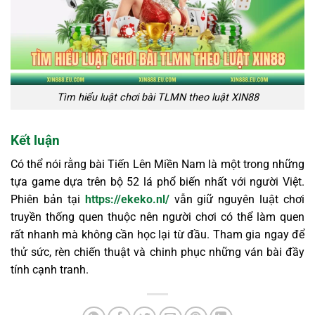
Tìm hiểu luật chơi bài TLMN theo luật XIN88
Kết luận
Có thể nói rằng bài Tiến Lên Miền Nam là một trong những
tựa game dựa trên bộ 52 lá phổ biến nhất với người Việt.
Phiên bản tại
https://ekeko.nl/
vẫn giữ nguyên luật chơi
truyền thống quen thuộc nên người chơi có thể làm quen
rất nhanh mà không cần học lại từ đầu. Tham gia ngay để
thử sức, rèn chiến thuật và chinh phục những ván bài đầy
tính cạnh tranh.