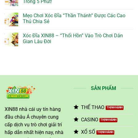
Trong 5 Phút!
Mẹo Chơi Xóc Đĩa “Thần Thánh” Được Các Cao
Thủ Chia Sẻ
Xóc Đĩa XIN88 – “Thổi Hồn” Vào Trò Chơi Dân
Gian Lâu Đời
SẢN PHẨM
THỂ THAO
XIN88 nhà cái uy tín hàng
đầu châu Á chuyên cung
CASINO
cấp dịch vụ trò chơi giải trí
XỔ SỐ
hấp dẫn nhất hiện nay, nhà