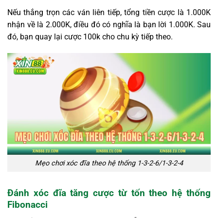
Nếu thắng trọn các ván liên tiếp, tổng tiền cược là 1.000K
nhận về là 2.000K, điều đó có nghĩa là bạn lời 1.000K. Sau
đó, bạn quay lại cược 100k cho chu kỳ tiếp theo.
Mẹo chơi xóc đĩa theo hệ thống 1-3-2-6/1-3-2-4
Đánh xóc đĩa tăng cược từ tốn theo hệ thống
Fibonacci