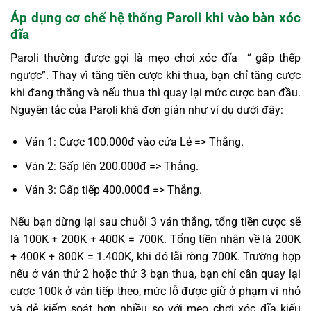
Áp dụng cơ chế hệ thống Paroli khi vào bàn xóc
đĩa
Paroli thường được gọi là mẹo chơi xóc đĩa “ gấp thếp
ngược”. Thay vì tăng tiền cược khi thua, bạn chỉ tăng cược
khi đang thắng và nếu thua thì quay lại mức cược ban đầu.
Nguyên tắc của Paroli khá đơn giản như ví dụ dưới đây:
Ván 1: Cược 100.000đ vào cửa Lẻ => Thắng.
Ván 2: Gấp lên 200.000đ => Thắng.
Ván 3: Gấp tiếp 400.000đ => Thắng.
Nếu bạn dừng lại sau chuỗi 3 ván thắng, tổng tiền cược sẽ
là 100K + 200K + 400K = 700K. Tổng tiền nhận về là 200K
+ 400K + 800K = 1.400K, khi đó lãi ròng 700K. Trường hợp
nếu ở ván thứ 2 hoặc thứ 3 bạn thua, bạn chỉ cần quay lại
cược 100k ở ván tiếp theo, mức lỗ được giữ ở phạm vi nhỏ
và dễ kiểm soát hơn nhiều so với mẹo chơi xóc đĩa kiểu