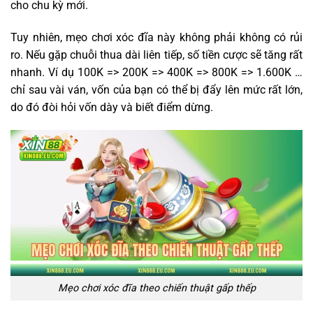
cho chu kỳ mới.
Tuy nhiên, mẹo chơi xóc đĩa này không phải không có rủi
ro. Nếu gặp chuỗi thua dài liên tiếp, số tiền cược sẽ tăng rất
nhanh. Ví dụ 100K => 200K => 400K => 800K => 1.600K …
chỉ sau vài ván, vốn của bạn có thể bị đẩy lên mức rất lớn,
do đó đòi hỏi vốn dày và biết điểm dừng.
Mẹo chơi xóc đĩa theo chiến thuật gấp thếp