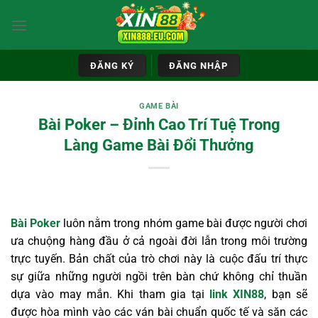
Chuyển
đến
nội
dung
ĐĂNG KÝ
ĐĂNG NHẬP
GAME BÀI
Bài Poker – Đỉnh Cao Trí Tuệ Trong
Làng Game Bài Đổi Thưởng
Bài Poker
luôn nằm trong nhóm game bài được người chơi
ưa chuộng hàng đầu ở cả ngoài đời lẫn trong môi trường
trực tuyến. Bản chất của trò chơi này là cuộc đấu trí thực
sự giữa những người ngồi trên bàn chứ không chỉ thuần
dựa vào may mắn. Khi tham gia tại
link XIN88
, bạn sẽ
được hòa mình vào các ván bài chuẩn quốc tế và săn các