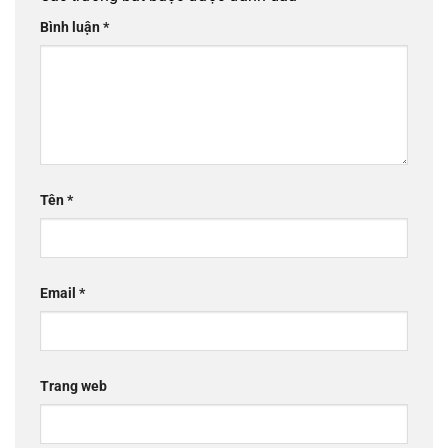
Bình luận
*
Tên
*
Email
*
Trang web