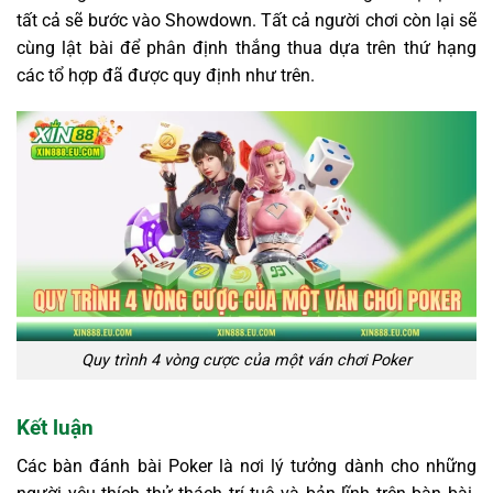
tất cả sẽ bước vào Showdown. Tất cả người chơi còn lại sẽ
cùng lật bài để phân định thắng thua dựa trên thứ hạng
các tổ hợp đã được quy định như trên.
Quy trình 4 vòng cược của một ván chơi Poker
Kết luận
Các bàn đánh bài Poker là nơi lý tưởng dành cho những