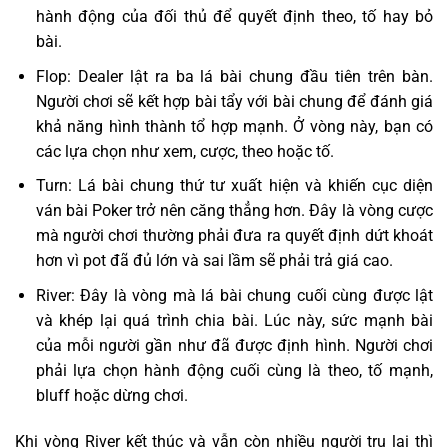
hành động của đối thủ để quyết định theo, tố hay bỏ
bài.
Flop: Dealer lật ra ba lá bài chung đầu tiên trên bàn.
Người chơi sẽ kết hợp bài tẩy với bài chung để đánh giá
khả năng hình thành tổ hợp mạnh. Ở vòng này, bạn có
các lựa chọn như xem, cược, theo hoặc tố.
Turn: Lá bài chung thứ tư xuất hiện và khiến cục diện
ván bài Poker trở nên căng thẳng hơn. Đây là vòng cược
mà người chơi thường phải đưa ra quyết định dứt khoát
hơn vì pot đã đủ lớn và sai lầm sẽ phải trả giá cao.
River: Đây là vòng mà lá bài chung cuối cùng được lật
và khép lại quá trình chia bài. Lúc này, sức mạnh bài
của mỗi người gần như đã được định hình. Người chơi
phải lựa chọn hành động cuối cùng là theo, tố mạnh,
bluff hoặc dừng chơi.
Khi vòng River kết thúc và vẫn còn nhiều người trụ lại thì