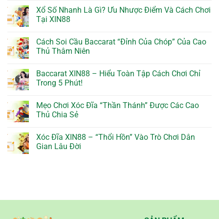
Xổ Số Nhanh Là Gì? Ưu Nhược Điểm Và Cách Chơi
Tại XIN88
Cách Soi Cầu Baccarat “Đỉnh Của Chóp” Của Cao
Thủ Thâm Niên
Baccarat XIN88 – Hiểu Toàn Tập Cách Chơi Chỉ
Trong 5 Phút!
Mẹo Chơi Xóc Đĩa “Thần Thánh” Được Các Cao
Thủ Chia Sẻ
Xóc Đĩa XIN88 – “Thổi Hồn” Vào Trò Chơi Dân
Gian Lâu Đời