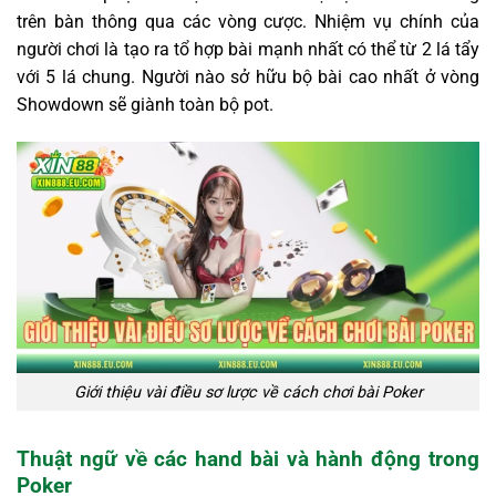
trên bàn thông qua các vòng cược. Nhiệm vụ chính của
người chơi là tạo ra tổ hợp bài mạnh nhất có thể từ 2 lá tẩy
với 5 lá chung. Người nào sở hữu bộ bài cao nhất ở vòng
Showdown sẽ giành toàn bộ pot.
Giới thiệu vài điều sơ lược về cách chơi bài Poker
Thuật ngữ về các hand bài và hành động trong
Poker