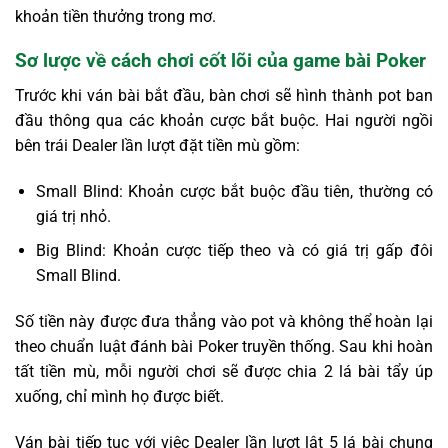
khoản tiền thưởng trong mơ.
Sơ lược về cách chơi cốt lõi của game bài Poker
Trước khi ván bài bắt đầu, bàn chơi sẽ hình thành pot ban
đầu thông qua các khoản cược bắt buộc. Hai người ngồi
bên trái Dealer lần lượt đặt tiền mù gồm:
Small Blind: Khoản cược bắt buộc đầu tiên, thường có
giá trị nhỏ.
Big Blind: Khoản cược tiếp theo và có giá trị gấp đôi
Small Blind.
Số tiền này được đưa thẳng vào pot và không thể hoàn lại
theo chuẩn luật đánh bài Poker truyền thống. Sau khi hoàn
tất tiền mù, mỗi người chơi sẽ được chia 2 lá bài tẩy úp
xuống, chỉ mình họ được biết.
Ván bài tiếp tục với việc Dealer lần lượt lật 5 lá bài chung