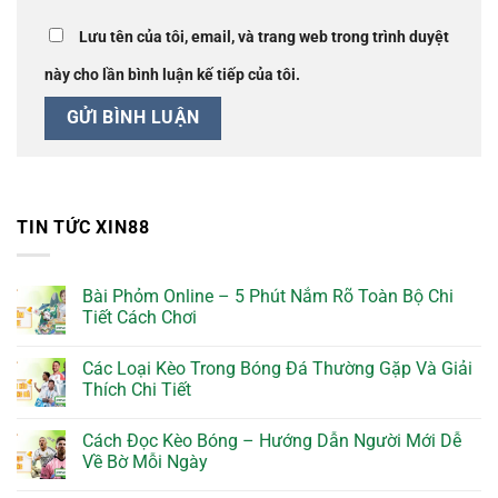
Lưu tên của tôi, email, và trang web trong trình duyệt
này cho lần bình luận kế tiếp của tôi.
TIN TỨC XIN88
Bài Phỏm Online – 5 Phút Nắm Rõ Toàn Bộ Chi
Tiết Cách Chơi
Các Loại Kèo Trong Bóng Đá Thường Gặp Và Giải
Thích Chi Tiết
Cách Đọc Kèo Bóng – Hướng Dẫn Người Mới Dễ
Về Bờ Mỗi Ngày