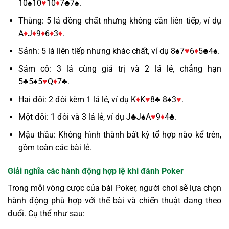
10♠10
♥
10
♦
7♣7♠.
Thùng: 5 lá đồng chất nhưng không cần liên tiếp, ví dụ
A
♦
J
♦
9
♦
6
♦
3
♦
.
Sảnh: 5 lá liên tiếp nhưng khác chất, ví dụ 8♠7
♥
6
♦
5♣4♠.
Sám cô: 3 lá cùng giá trị và 2 lá lẻ, chẳng hạn
5♣5♠5
♥
Q
♦
7♣.
Hai đôi: 2 đôi kèm 1 lá lẻ, ví dụ K
♦
K
♥
8♣ 8♠3
♥
.
Một đôi: 1 đôi và 3 lá lẻ, ví dụ J♣J♠A
♥
9
♦
4♣.
Mậu thầu: Không hình thành bất kỳ tổ hợp nào kể trên,
gồm toàn các bài lẻ.
Giải nghĩa các hành động hợp lệ khi đánh Poker
Trong mỗi vòng cược của bài Poker, người chơi sẽ lựa chọn
hành động phù hợp với thế bài và chiến thuật đang theo
đuổi. Cụ thể như sau: