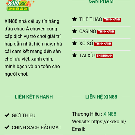
SẢN PHẨM
THỂ THAO
XIN88 nhà cái uy tín hàng
đầu châu Á chuyên cung
CASINO
cấp dịch vụ trò chơi giải trí
XỔ SỐ
hấp dẫn nhất hiện nay, nhà
cái cam kết mang đến sân
TÀI XỈU
chơi ưu việt, xanh chín,
minh bạch và an toàn cho
người chơi.
LIÊN KẾT NHANH
LIÊN HỆ XIN88
Thương Hiệu :
XIN88
GIỚI THIỆU
Website: https://ekeko.nl/
CHÍNH SÁCH BẢO MẬT
Email: