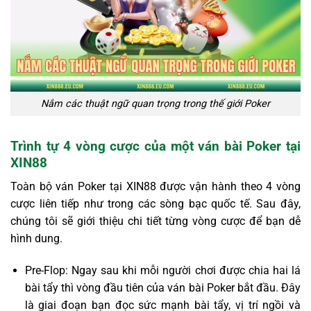
Nắm các thuật ngữ quan trọng trong thế giới Poker
Trình tự 4 vòng cược của một ván bài Poker tại
XIN88
Toàn bộ ván Poker tại XIN88 được vận hành theo 4 vòng
cược liên tiếp như trong các sòng bạc quốc tế. Sau đây,
chúng tôi sẽ giới thiệu chi tiết từng vòng cược để bạn dễ
hình dung.
Pre-Flop: Ngay sau khi mỗi người chơi được chia hai lá
bài tẩy thì vòng đầu tiên của ván bài Poker bắt đầu. Đây
là giai đoạn bạn đọc sức mạnh bài tẩy, vị trí ngồi và