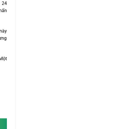
n 24
chấn
 này
hưng
 Một