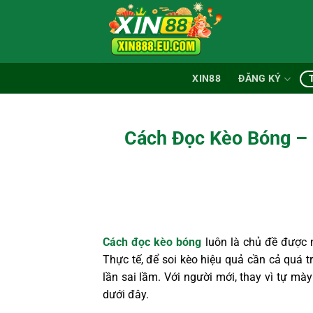
Chuyển
đến
nội
dung
XIN88
ĐĂNG KÝ
Cách Đọc Kèo Bóng –
Cách đọc kèo bóng
luôn là chủ đề được n
Thực tế, để soi kèo hiệu quả cần cả quá t
lần sai lầm. Với người mới, thay vì tự mà
dưới đây.