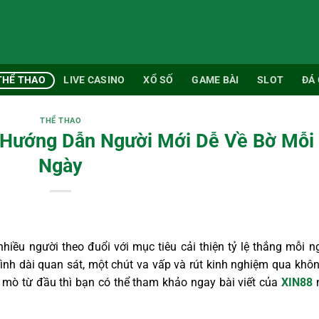
THỂ THAO
LIVE CASINO
XỔ SỐ
GAME BÀI
SLOT
ĐÁ
THỂ THAO
 Hướng Dẫn Người Mới Dễ Về Bờ Mỗi
Ngày
hiều người theo đuổi với mục tiêu cải thiện tỷ lệ thắng mỗi n
rình dài quan sát, một chút va vấp và rút kinh nghiệm qua khôn
y mò từ đầu thì bạn có thể tham khảo ngay bài viết của
XIN88