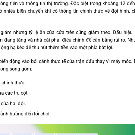
òng tiền và thông tin thị trường. Đặc biệt trong khoảng 12 đế
có nhiều biến chuyển khi có thông tin chính thức về đội hình, 
giảm nhưng tỷ lệ ăn của cửa trên cũng giảm theo. Dấu hiệu
ên đang tăng và nhà cái phải điều chỉnh để cân bằng rủi ro. N
ộng hạ kèo để thu hút thêm tiền vào một phía bất lợi.
biến động vào bối cảnh thực tế của trận đấu thay vì máy móc.
 song song gồm:
 chính thức.
a các trụ cột.
của hai đội.
t ảnh hưởng đến lối chơi.