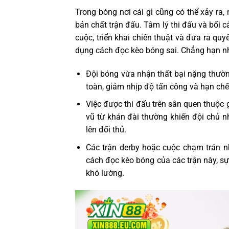
Trong bóng nơi cái gì cũng có thể xảy ra
bản chất trận đấu. Tâm lý thi đấu và bối 
cuộc, triển khai chiến thuật và đưa ra quy
dụng cách đọc kèo bóng sai. Chẳng hạn n
Đội bóng vừa nhận thất bại nặng thường
toàn, giảm nhịp độ tấn công và hạn chế s
Việc được thi đấu trên sân quen thuộc gi
vũ từ khán đài thường khiến đội chủ n
lên đối thủ.
Các trận derby hoặc cuộc chạm trán n
cách đọc kèo bóng của các trận này, sự
khó lường.