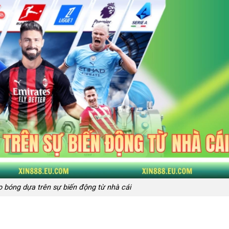
 bóng dựa trên sự biến động từ nhà cái