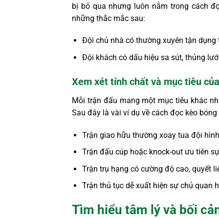
bị bỏ qua nhưng luôn nằm trong cách đọ
những thắc mắc sau:
Đội chủ nhà có thường xuyên tận dụng t
Đội khách có dấu hiệu sa sút, thủng lư
Xem xét tính chất và mục tiêu củ
Mỗi trận đấu mang một mục tiêu khác nha
Sau đây là vài ví dụ về cách đọc kèo bóng 
Trận giao hữu thường xoay tua đội hình
Trận đấu cúp hoặc knock-out ưu tiên sự
Trận trụ hạng có cường độ cao, quyết li
Trận thủ tục dễ xuất hiện sự chủ quan 
Tìm hiểu tâm lý và bối cả