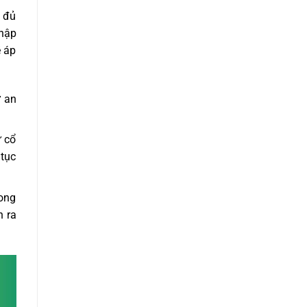
y đủ
nhập
ễ áp
ự an
ự cổ
 tục
rong
n ra