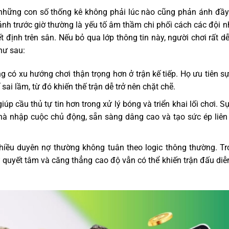
, những con số thống kê không phải lúc nào cũng phản ánh đầ
cảnh trước giờ thường là yếu tố âm thầm chi phối cách các đội 
ết định trên sân. Nếu bỏ qua lớp thông tin này, người chơi rất d
hư sau:
 có xu hướng chơi thận trọng hơn ở trận kế tiếp. Họ ưu tiên s
ai lầm, từ đó khiến thế trận dễ trở nên chặt chẽ.
úp cầu thủ tự tin hơn trong xử lý bóng và triển khai lối chơi. S
hà nhập cuộc chủ động, sẵn sàng dâng cao và tạo sức ép liên
hiều duyên nợ thường không tuân theo logic thông thường. T
 quyết tâm và căng thẳng cao độ vẫn có thể khiến trận đấu diễ