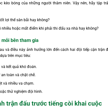
c kèo bóng của những người thâm niên. Vậy nên, hãy tập trả
ốt lợi thế sân bãi hay không?
ới nhiều hoặc mất điểm khi phải thi đấu xa nhà hay không?
a mỗi bên tham gia
u và điều này ảnh hưởng lớn đến cách hai đội tiếp cận trận 
dựa trên mục tiêu:
 và kết quả khó đoán.
 an toàn và chặt chẽ.
ệt và nhiều va chạm.
hoặc thử nghiệm đội hình.
nh trận đấu trước tiếng còi khai cuộc