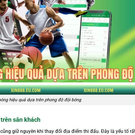
óng hiệu quả dựa trên phong độ đội bóng
 trên sân khách
ũng giữ nguyên khi thay đổi địa điểm thi đấu. Đây là yếu tố rấ