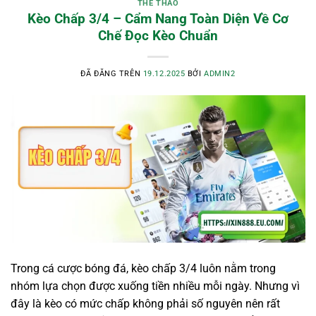
THỂ THAO
Kèo Chấp 3/4 – Cẩm Nang Toàn Diện Về Cơ
Chế Đọc Kèo Chuẩn
ĐÃ ĐĂNG TRÊN
19.12.2025
BỞI
ADMIN2
Trong cá cược bóng đá, kèo chấp 3/4 luôn nằm trong
nhóm lựa chọn được xuống tiền nhiều mỗi ngày. Nhưng vì
đây là kèo có mức chấp không phải số nguyên nên rất