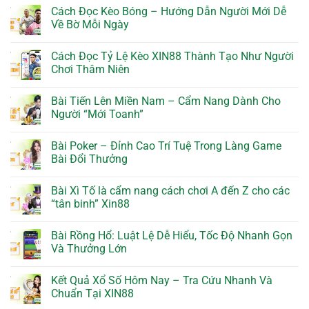
Cách Đọc Kèo Bóng – Hướng Dẫn Người Mới Dễ
Về Bờ Mỗi Ngày
Cách Đọc Tỷ Lệ Kèo XIN88 Thành Tạo Như Người
Chơi Thâm Niên
Bài Tiến Lên Miền Nam – Cẩm Nang Dành Cho
Người “Mới Toanh”
Bài Poker – Đỉnh Cao Trí Tuệ Trong Làng Game
Bài Đổi Thưởng
Bài Xì Tố là cẩm nang cách chơi A đến Z cho các
“tân binh” Xin88
Bài Rồng Hổ: Luật Lệ Dễ Hiểu, Tốc Độ Nhanh Gọn
Và Thưởng Lớn
Kết Quả Xổ Số Hôm Nay – Tra Cứu Nhanh Và
Chuẩn Tại XIN88