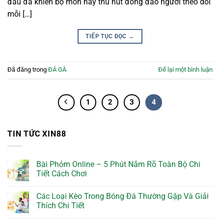
đấu đã khiến bộ môn này thu hút đông đảo người theo dõi
mỗi […]
TIẾP TỤC ĐỌC
→
Đã đăng trong
ĐÁ GÀ
Để lại một bình luận
1
2
3
4
TIN TỨC XIN88
Bài Phỏm Online – 5 Phút Nắm Rõ Toàn Bộ Chi
Tiết Cách Chơi
Các Loại Kèo Trong Bóng Đá Thường Gặp Và Giải
Thích Chi Tiết