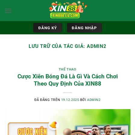
Chuyển
đến
nội
dung
ĐĂNG KÝ
ĐĂNG NHẬP
LƯU TRỮ CỦA TÁC GIẢ:
ADMIN2
THỂ THAO
Cược Xiên Bóng Đá Là Gì Và Cách Chơi
Theo Quy Định Của XIN88
ĐÃ ĐĂNG TRÊN
19.12.2025
BỞI
ADMIN2