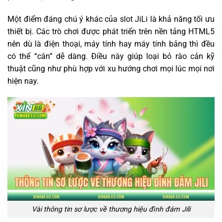
Một điểm đáng chú ý khác của slot JiLi là khả năng tối ưu
thiết bị. Các trò chơi được phát triển trên nền tảng HTML5
nên dù là điện thoại, máy tính hay máy tính bảng thì đều
có thể “cân” dễ dàng. Điều này giúp loại bỏ rào cản kỹ
thuật cũng như phù hợp với xu hướng chơi mọi lúc mọi nơi
hiện nay.
Vài thông tin sơ lược về thương hiệu đình đám Jili