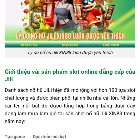
Lý do nổ hũ Jili XIN88 luôn được yêu thích
Giới thiệu vài sản phẩm slot online đẳng cấp của
Jili
Danh sách nổ hũ JiLi hiện đã mở rộng với hơn 100 tựa slot
chất lượng và được phân phối tại nhiều nhà cái lớn. Những
cái tên nổi bật đó được tổng hợp trong bảng dưới đây
đang làm mưa làm gió tại sân chơi nổ hũ Jili XIN88 trong
năm nay:
Tựa game
Đặc điểm nổi bật