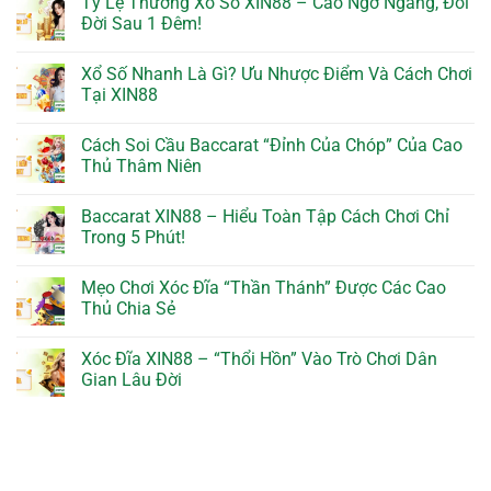
Tỷ Lệ Thưởng Xổ Số XIN88 – Cao Ngỡ Ngàng, Đổi
Đời Sau 1 Đêm!
Xổ Số Nhanh Là Gì? Ưu Nhược Điểm Và Cách Chơi
Tại XIN88
Cách Soi Cầu Baccarat “Đỉnh Của Chóp” Của Cao
Thủ Thâm Niên
Baccarat XIN88 – Hiểu Toàn Tập Cách Chơi Chỉ
Trong 5 Phút!
Mẹo Chơi Xóc Đĩa “Thần Thánh” Được Các Cao
Thủ Chia Sẻ
Xóc Đĩa XIN88 – “Thổi Hồn” Vào Trò Chơi Dân
Gian Lâu Đời