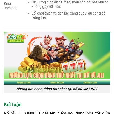
Hiệu ứng hình ảnh rực rỡ, màu sắc nổi bật nhưng
King
không gây rối mắt.
Jackpot
Lối chơi thiên về tích lũy, càng quay lâu càng dễ
trúng lớn.
Những lựa chọn đáng thử nhất tại nổ hũ Jili XIN88
Kết luận
Nổ hũ Jili XIN88 là cái tên hiếm hoi dung hòa tốt giữa