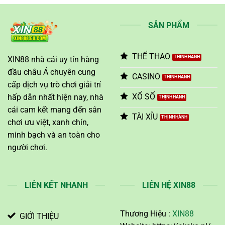
SẢN PHẨM
THỂ THAO
XIN88 nhà cái uy tín hàng
đầu châu Á chuyên cung
CASINO
cấp dịch vụ trò chơi giải trí
XỔ SỐ
hấp dẫn nhất hiện nay, nhà
cái cam kết mang đến sân
TÀI XỈU
chơi ưu việt, xanh chín,
minh bạch và an toàn cho
người chơi.
LIÊN KẾT NHANH
LIÊN HỆ XIN88
Thương Hiệu :
XIN88
GIỚI THIỆU