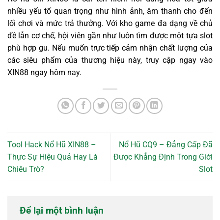
nhiều yếu tố quan trọng như hình ảnh, âm thanh cho đến
lối chơi và mức trả thưởng. Với kho game đa dạng về chủ
đề lẫn cơ chế, hội viên gần như luôn tìm được một tựa slot
phù hợp gu. Nếu muốn trực tiếp cảm nhận chất lượng của
các siêu phẩm của thương hiệu này, truy cập ngay vào
XIN88 ngay hôm nay.
Tool Hack Nổ Hũ XIN88 –
Nổ Hũ CQ9 – Đẳng Cấp Đã
Thực Sự Hiệu Quả Hay Là
Được Khẳng Định Trong Giới
Chiêu Trò?
Slot
Để lại một bình luận