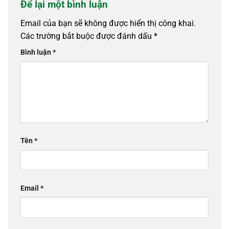
Để lại một bình luận
Email của bạn sẽ không được hiển thị công khai.
Các trường bắt buộc được đánh dấu
*
Bình luận
*
Tên
*
Email
*