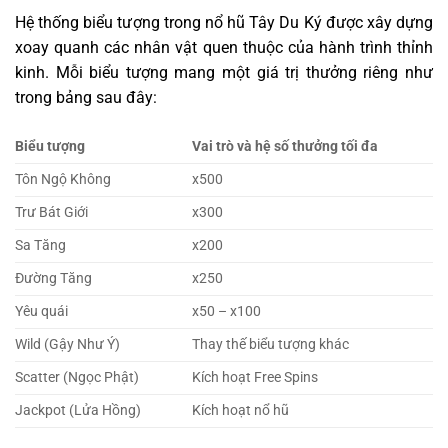
Hệ thống biểu tượng trong nổ hũ Tây Du Ký được xây dựng
xoay quanh các nhân vật quen thuộc của hành trình thỉnh
kinh. Mỗi biểu tượng mang một giá trị thưởng riêng như
trong bảng sau đây:
Biểu tượng
Vai trò và hệ số thưởng tối đa
Tôn Ngộ Không
x500
Trư Bát Giới
x300
Sa Tăng
x200
Đường Tăng
x250
Yêu quái
x50 – x100
Wild (Gậy Như Ý)
Thay thế biểu tượng khác
Scatter (Ngọc Phật)
Kích hoạt Free Spins
Jackpot (Lửa Hồng)
Kích hoạt nổ hũ