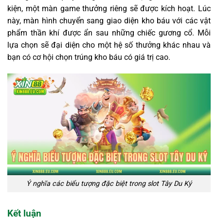
kiện, một màn game thưởng riêng sẽ được kích hoạt. Lúc
này, màn hình chuyển sang giao diện kho báu với các vật
phẩm thần khí được ẩn sau những chiếc gương cổ. Mỗi
lựa chọn sẽ đại diện cho một hệ số thưởng khác nhau và
bạn có cơ hội chọn trúng kho báu có giá trị cao.
Ý nghĩa các biểu tượng đặc biệt trong slot Tây Du Ký
Kết luận