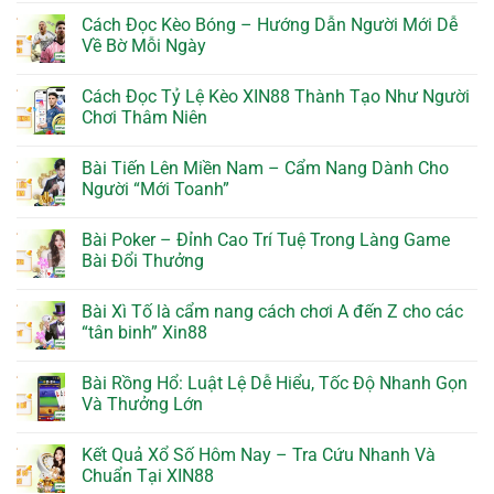
Cách Đọc Kèo Bóng – Hướng Dẫn Người Mới Dễ
Về Bờ Mỗi Ngày
Cách Đọc Tỷ Lệ Kèo XIN88 Thành Tạo Như Người
Chơi Thâm Niên
Bài Tiến Lên Miền Nam – Cẩm Nang Dành Cho
Người “Mới Toanh”
Bài Poker – Đỉnh Cao Trí Tuệ Trong Làng Game
Bài Đổi Thưởng
Bài Xì Tố là cẩm nang cách chơi A đến Z cho các
“tân binh” Xin88
Bài Rồng Hổ: Luật Lệ Dễ Hiểu, Tốc Độ Nhanh Gọn
Và Thưởng Lớn
Kết Quả Xổ Số Hôm Nay – Tra Cứu Nhanh Và
Chuẩn Tại XIN88