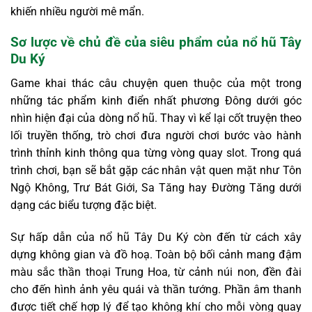
khiến nhiều người mê mẩn.
Sơ lược về chủ đề của siêu phẩm của nổ hũ Tây
Du Ký
Game khai thác câu chuyện quen thuộc của một trong
những tác phẩm kinh điển nhất phương Đông dưới góc
nhìn hiện đại của dòng nổ hũ. Thay vì kể lại cốt truyện theo
lối truyền thống, trò chơi đưa người chơi bước vào hành
trình thỉnh kinh thông qua từng vòng quay slot. Trong quá
trình chơi, bạn sẽ bắt gặp các nhân vật quen mặt như Tôn
Ngộ Không, Trư Bát Giới, Sa Tăng hay Đường Tăng dưới
dạng các biểu tượng đặc biệt.
Sự hấp dẫn của nổ hũ Tây Du Ký còn đến từ cách xây
dựng không gian và đồ hoạ. Toàn bộ bối cảnh mang đậm
màu sắc thần thoại Trung Hoa, từ cảnh núi non, đền đài
cho đến hình ảnh yêu quái và thần tướng. Phần âm thanh
được tiết chế hợp lý để tạo không khí cho mỗi vòng quay