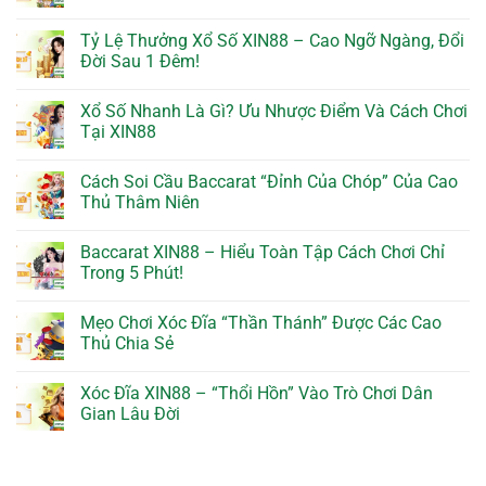
Tỷ Lệ Thưởng Xổ Số XIN88 – Cao Ngỡ Ngàng, Đổi
Đời Sau 1 Đêm!
Xổ Số Nhanh Là Gì? Ưu Nhược Điểm Và Cách Chơi
Tại XIN88
Cách Soi Cầu Baccarat “Đỉnh Của Chóp” Của Cao
Thủ Thâm Niên
Baccarat XIN88 – Hiểu Toàn Tập Cách Chơi Chỉ
Trong 5 Phút!
Mẹo Chơi Xóc Đĩa “Thần Thánh” Được Các Cao
Thủ Chia Sẻ
Xóc Đĩa XIN88 – “Thổi Hồn” Vào Trò Chơi Dân
Gian Lâu Đời