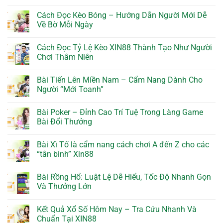
Cách Đọc Kèo Bóng – Hướng Dẫn Người Mới Dễ
Về Bờ Mỗi Ngày
Cách Đọc Tỷ Lệ Kèo XIN88 Thành Tạo Như Người
Chơi Thâm Niên
Bài Tiến Lên Miền Nam – Cẩm Nang Dành Cho
Người “Mới Toanh”
Bài Poker – Đỉnh Cao Trí Tuệ Trong Làng Game
Bài Đổi Thưởng
Bài Xì Tố là cẩm nang cách chơi A đến Z cho các
“tân binh” Xin88
Bài Rồng Hổ: Luật Lệ Dễ Hiểu, Tốc Độ Nhanh Gọn
Và Thưởng Lớn
Kết Quả Xổ Số Hôm Nay – Tra Cứu Nhanh Và
Chuẩn Tại XIN88