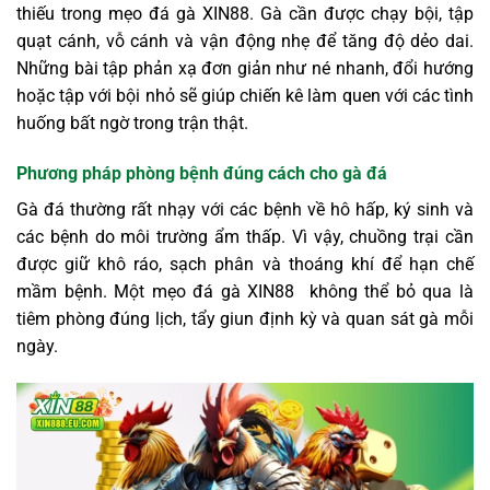
thiếu trong mẹo đá gà XIN88. Gà cần được chạy bội, tập
quạt cánh, vỗ cánh và vận động nhẹ để tăng độ dẻo dai.
Những bài tập phản xạ đơn giản như né nhanh, đổi hướng
hoặc tập với bội nhỏ sẽ giúp chiến kê làm quen với các tình
huống bất ngờ trong trận thật.
Phương pháp phòng bệnh đúng cách cho gà đá
Gà đá thường rất nhạy với các bệnh về hô hấp, ký sinh và
các bệnh do môi trường ẩm thấp. Vì vậy, chuồng trại cần
được giữ khô ráo, sạch phân và thoáng khí để hạn chế
mầm bệnh. Một mẹo đá gà XIN88 không thể bỏ qua là
tiêm phòng đúng lịch, tẩy giun định kỳ và quan sát gà mỗi
ngày.