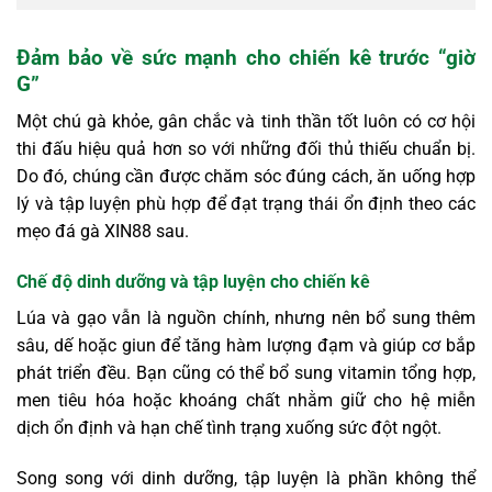
Đảm bảo về sức mạnh cho chiến kê trước “giờ
G”
Một chú gà khỏe, gân chắc và tinh thần tốt luôn có cơ hội
thi đấu hiệu quả hơn so với những đối thủ thiếu chuẩn bị.
Do đó, chúng cần được chăm sóc đúng cách, ăn uống hợp
lý và tập luyện phù hợp để đạt trạng thái ổn định theo các
mẹo đá gà XIN88 sau.
Chế độ dinh dưỡng và tập luyện cho chiến kê
Lúa và gạo vẫn là nguồn chính, nhưng nên bổ sung thêm
sâu, dế hoặc giun để tăng hàm lượng đạm và giúp cơ bắp
phát triển đều. Bạn cũng có thể bổ sung vitamin tổng hợp,
men tiêu hóa hoặc khoáng chất nhằm giữ cho hệ miễn
dịch ổn định và hạn chế tình trạng xuống sức đột ngột.
Song song với dinh dưỡng, tập luyện là phần không thể