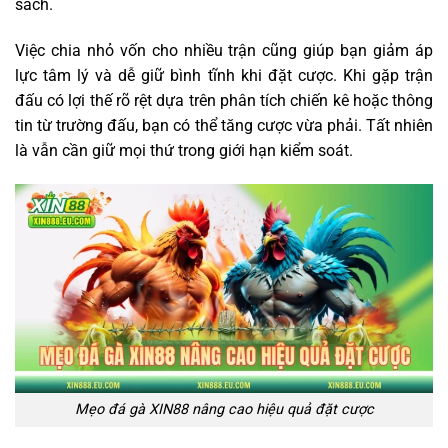
sách.
Việc chia nhỏ vốn cho nhiều trận cũng giúp bạn giảm áp
lực tâm lý và dễ giữ bình tĩnh khi đặt cược. Khi gặp trận
đấu có lợi thế rõ rệt dựa trên phân tích chiến kê hoặc thông
tin từ trường đấu, bạn có thể tăng cược vừa phải. Tất nhiên
là vẫn cần giữ mọi thứ trong giới hạn kiểm soát.
Mẹo đá gà XIN88 nâng cao hiệu quả đặt cược