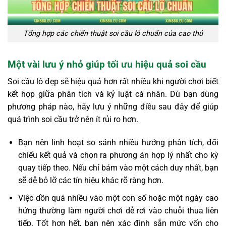
Tổng hợp các chiến thuật soi cầu lô chuẩn của cao thủ
Một vài lưu ý nhỏ giúp tối ưu hiệu quả soi cầu
Soi cầu lô đẹp sẽ hiệu quả hơn rất nhiều khi người chơi biết
kết hợp giữa phân tích và kỷ luật cá nhân. Dù bạn dùng
phương pháp nào, hãy lưu ý những điều sau đây để giúp
quá trình soi cầu trở nên ít rủi ro hơn.
Bạn nên linh hoạt so sánh nhiều hướng phân tích, đối
chiếu kết quả và chọn ra phương án hợp lý nhất cho kỳ
quay tiếp theo. Nếu chỉ bám vào một cách duy nhất, bạn
sẽ dễ bỏ lỡ các tín hiệu khác rõ ràng hơn.
Việc dồn quá nhiều vào một con số hoặc một ngày cao
hứng thường làm người chơi dễ rơi vào chuỗi thua liên
tiếp. Tốt hơn hết, bạn nên xác định sẵn mức vốn cho