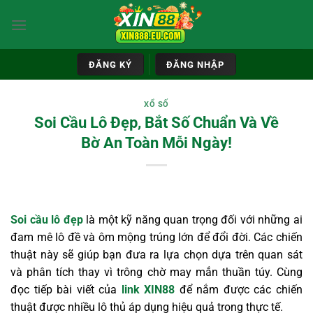
Chuyển
đến
nội
dung
ĐĂNG KÝ
ĐĂNG NHẬP
XỔ SỐ
Soi Cầu Lô Đẹp, Bắt Số Chuẩn Và Về
Bờ An Toàn Mỗi Ngày!
Soi cầu lô đẹp
là một kỹ năng quan trọng đối với những ai
đam mê lô đề và ôm mộng trúng lớn để đổi đời. Các chiến
thuật này sẽ giúp bạn đưa ra lựa chọn dựa trên quan sát
và phân tích thay vì trông chờ may mắn thuần túy. Cùng
đọc tiếp bài viết của
link XIN88
để nắm được các chiến
thuật được nhiều lô thủ áp dụng hiệu quả trong thực tế.