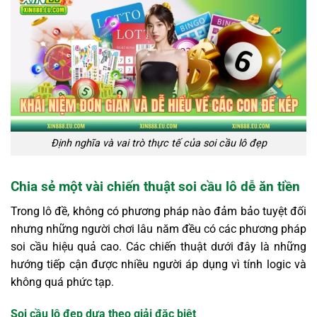
Định nghĩa và vai trò thực tế của soi cầu lô đẹp
Chia sẻ một vài chiến thuật soi cầu lô dễ ăn tiền
Trong lô đề, không có phương pháp nào đảm bảo tuyệt đối
nhưng những người chơi lâu năm đều có các phương pháp
soi cầu hiệu quả cao. Các chiến thuật dưới đây là những
hướng tiếp cận được nhiều người áp dụng vì tính logic và
không quá phức tạp.
Soi cầu lô đẹp dựa theo giải đặc biệt