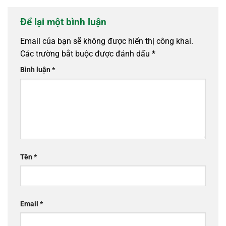
Để lại một bình luận
Email của bạn sẽ không được hiển thị công khai.
Các trường bắt buộc được đánh dấu
*
Bình luận
*
Tên
*
Email
*